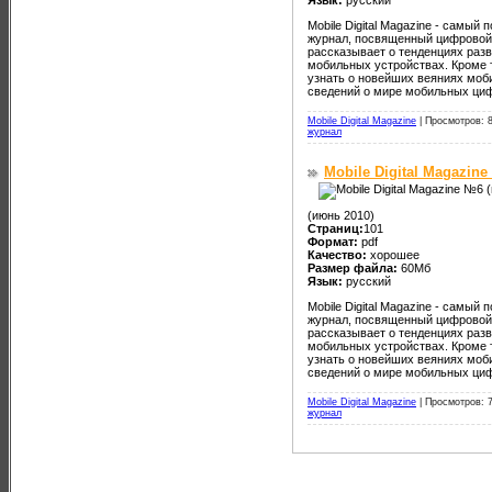
Mobile Digital Magazine - самы
журнал, посвященный цифровой 
рассказывает о тенденциях раз
мобильных устройствах. Кроме т
узнать о новейших веяниях моб
сведений о мире мобильных ци
Mobile Digital Magazine
|
Просмотров: 
журнал
Mobile Digital Magazin
(июнь 2010)
Страниц:
101
Формат:
pdf
Качество:
хорошее
Размер файла:
60Мб
Язык:
русский
Mobile Digital Magazine - самы
журнал, посвященный цифровой 
рассказывает о тенденциях раз
мобильных устройствах. Кроме т
узнать о новейших веяниях моб
сведений о мире мобильных ци
Mobile Digital Magazine
|
Просмотров: 
журнал