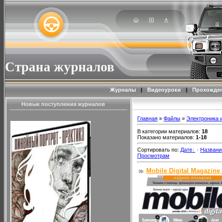
Страна журналов
Журналы
|
Видеоуроки
|
Прохожден
Новые поступления журналов
Главная
»
Файлы
»
Электроника 
В категории материалов
:
18
Показано материалов
:
1-18
Сортировать по
:
Дате
·
Назван
Просмотрам
Mobile Digital Magazine