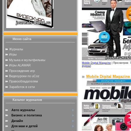
Меню сайта
Журналы
Игры
Музыка и мультфильмы
Mobile Digital Magazine
|
Просмотров: 
Игры ALAWAR
журнал
Прохождение игр
Видеоуроки по uCoz
Mobile Digital Magazine
Правообладателям
Заработок в сети
Каталог журналов
Авто журналы
Бизнес и политика
Дизайн
Для мам и детей