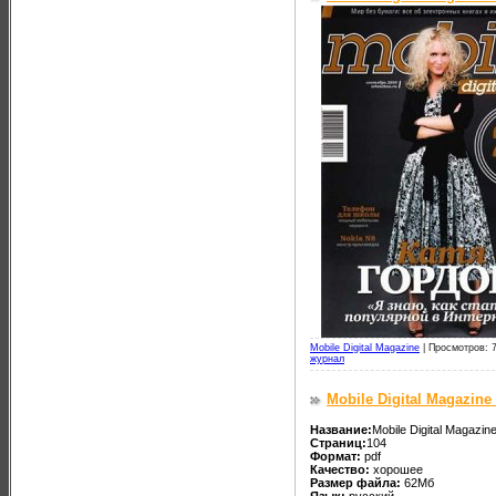
Mobile Digital Magazine
|
Просмотров: 
журнал
Mobile Digital Magazin
Название:
Mobile Digital Magazi
Страниц:
104
Формат:
pdf
Качество:
хорошее
Размер файла:
62Мб
Язык:
русский