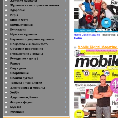
Женские журналы
Журналы на иностранных языках
Здоровье
Игры
Кино и Фото
Компьютерные
Кулинария
Мужские журналы
Mobile Digital Magazine
|
Просмотров: 1
журнал
Научно-популярные журналы
Общество и знаменитости
Mobile Digital Magazine
Оружие и вооружение
Путешествия и страны
Рукоделие и шитьё
Разное
Сад и дача
Спортивные
Своими руками
Техника и технологии
Электроника и Мобилы
Хобби
Аудиокниги, Книги
Флора и фауна
Музыка
Учебники