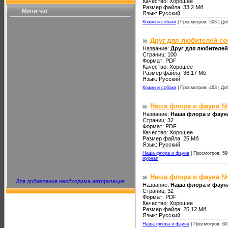
Качество: Хорошее
Размер файла: 33,2 Мб
Мини-чат
Язык: Русский
Кошки и собаки
|
Просмотров: 503 |
До
Друг для любителей со
Название:
Друг для любителей 
Страниц: 100
Формат: PDF
Качество: Хорошее
Размер файла: 36,17 Мб
Язык: Русский
Кошки и собаки
|
Просмотров: 463 |
До
Наша флора и фауна №
Название:
Наша флора и фаун
Страниц: 32
Формат: PDF
Качество: Хорошее
Размер файла: 25 Мб
Язык: Русский
Наша флора и фауна
|
Просмотров: 59
журнал
Наша флора и фауна №
Для добавления необходима авторизация
Название:
Наша флора и фаун
Страниц: 32
Формат: PDF
Качество: Хорошее
Размер файла: 25,12 Мб
Язык: Русский
Наша флора и фауна
|
Просмотров: 60