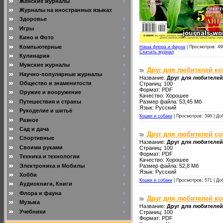
Женские журналы
Журналы на иностранных языках
Здоровье
Игры
Кино и Фото
Компьютерные
Наша флора и фауна
|
Просмотров: 49
Скачать журнал
Кулинария
Мужские журналы
Друг для любителей ко
Научно-популярные журналы
Название:
Друг для любителей
Общество и знаменитости
Страниц: 100
Формат: PDF
Оружие и вооружение
Качество: Хорошее
Путешествия и страны
Размер файла: 53,45 Мб
Язык: Русский
Рукоделие и шитьё
Кошки и собаки
|
Просмотров: 596 |
До
Разное
Сад и дача
Друг для любителей со
Спортивные
Название:
Друг для любителей
Своими руками
Страниц: 100
Формат: PDF
Техника и технологии
Качество: Хорошее
Электроника и Мобилы
Размер файла: 52,8 Мб
Язык: Русский
Хобби
Кошки и собаки
|
Просмотров: 571 |
До
Аудиокниги, Книги
Флора и фауна
Друг для любителей ко
Музыка
Название:
Друг для любителей
Учебники
Страниц: 100
Формат: PDF