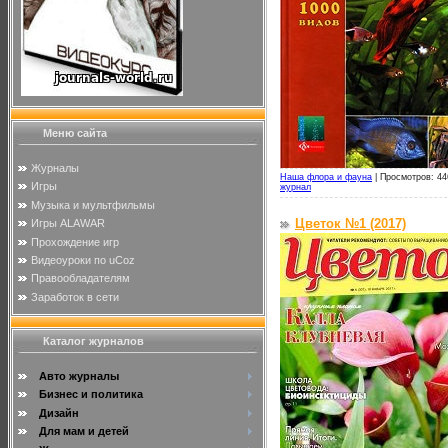
Меню сайта
Журналы
Наша флора и фауна
|
Просмотров: 44
Игры
журнал
Музыка и мультфильмы
Цветок №1 (2017)
Игры ALAWAR
Прохождение игр
Видеоуроки по uCoz
Правообладателям
Заработок в сети
Каталог журналов
Авто журналы
Бизнес и политика
Дизайн
Для мам и детей