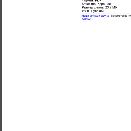
Формат: PDF
Качество: Хорошее
Размер файла: 23,7 Мб
Язык: Русский
Наша флора и фауна
|
Просмотров: 40
журнал