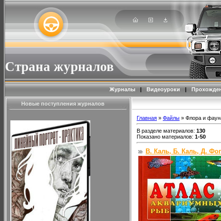
Страна журналов
Журналы
|
Видеоуроки
|
Прохожден
Новые поступления журналов
Главная
»
Файлы
» Флора и фаун
В разделе материалов
:
130
Показано материалов
:
1-50
В. Каль, Б. Каль, Д. Ф