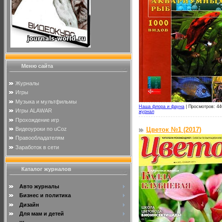
Меню сайта
Журналы
Игры
Музыка и мультфильмы
Наша флора и фауна
|
Просмотров: 44
Игры ALAWAR
журнал
Прохождение игр
Видеоуроки по uCoz
Цветок №1 (2017)
Правообладателям
Заработок в сети
Каталог журналов
Авто журналы
Бизнес и политика
Дизайн
Для мам и детей