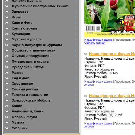
Женские журналы
Журналы на иностранных языках
Здоровье
Игры
Кино и Фото
Компьютерные
Кулинария
Мужские журналы
Наша флора и фауна
|
Просмотров: 49
Скачать журнал
Научно-популярные журналы
Общество и знаменитости
Наша флора и фауна №
Оружие и вооружение
Название:
Наша флора и фаун
Путешествия и страны
Страниц: 32
Формат: PDF
Рукоделие и шитьё
Качество: Хорошее
Разное
Размер файла: 25 Мб
Язык: Русский
Сад и дача
Наша флора и фауна
|
Просмотров: 59
Спортивные
журнал
Своими руками
Техника и технологии
Наша флора и фауна №
Электроника и Мобилы
Название:
Наша флора и фаун
Страниц: 32
Хобби
Формат: PDF
Качество: Хорошее
Аудиокниги, Книги
Размер файла: 25,12 Мб
Флора и фауна
Язык: Русский
Музыка
Наша флора и фауна
|
Просмотров: 60
журнал
Учебники