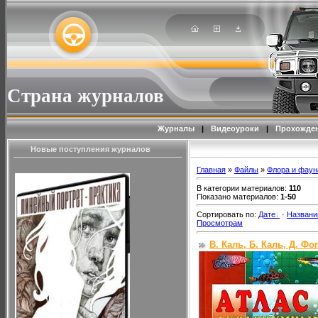
Страна журналов
Журналы
|
Видеоуроки
|
Прохожден
Новые поступления журналов
Главная
»
Файлы
»
Флора и фаун
В категории материалов
:
110
Показано материалов
:
1-50
Сортировать по
:
Дате
·
Назван
Просмотрам
В. Каль, Б. Каль, Д. Ф