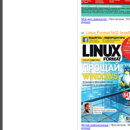
Мой друг компьютер
|
Просмотров: 512
журнал
Linux Format №11 (нояб
Другие компьютерные
|
Просмотров: 39
журнал