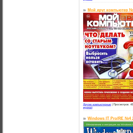
Мой друг компьютер №8
Другие компьютерные
|
Просмотров: 46
журнал
Windows IT Pro/RE №4 