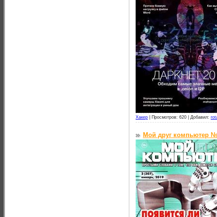
Хакер
|
Просмотров: 620 |
Добавил:
rot
Мой друг компьютер №2