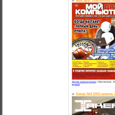
Мой друг компьютер №1
Другие компьютерные
|
Просмотров: 33
журнал
Хакер №4 (241) апрель 