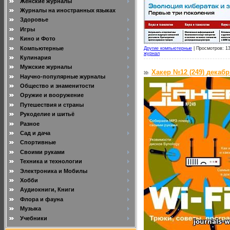
Женские журналы
Журналы на иностранных языках
Здоровье
Игры
Кино и Фото
Компьютерные
Другие компьютерные
|
Просмотров: 13
журнал
Кулинария
Мужские журналы
Хакер №12 (249) декабр
Научно-популярные журналы
Общество и знаменитости
Оружие и вооружение
Путешествия и страны
Рукоделие и шитьё
Разное
Сад и дача
Спортивные
Своими руками
Техника и технологии
Электроника и Мобилы
Хобби
Аудиокниги, Книги
Флора и фауна
Музыка
Учебники