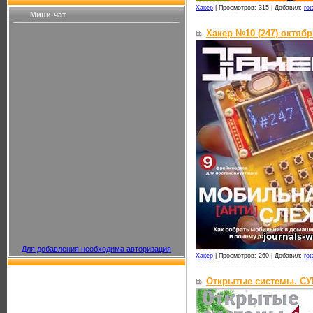
Хакер
|
Просмотров: 315 |
Добавил:
rot
Мини-чат
Хакер №10 (247) октябр
Для добавления необходима авторизация
Хакер
|
Просмотров: 260 |
Добавил:
rot
Открытые системы. СУ