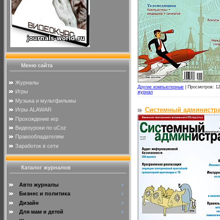
Меню сайта
Журналы
Другие компьютерные
|
Просмотров: 12
Игры
журнал
Музыка и мультфильмы
Системный администра
Игры ALAWAR
Прохождение игр
Видеоуроки по uCoz
Правообладателям
Заработок в сети
Каталог журналов
Авто журналы
Бизнес и политика
Дизайн
Для мам и детей