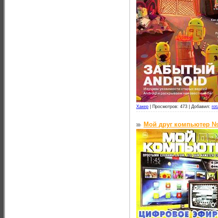
Хакер
|
Просмотров: 473 |
Добавил:
rot
Мой друг компьютер №4