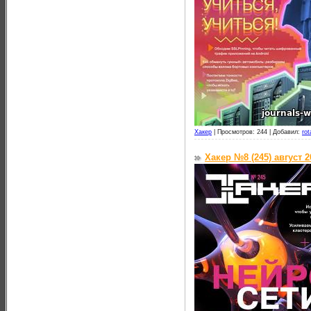
Хакер
|
Просмотров: 244 |
Добавил:
rot
Хакер №8 (245) август 2