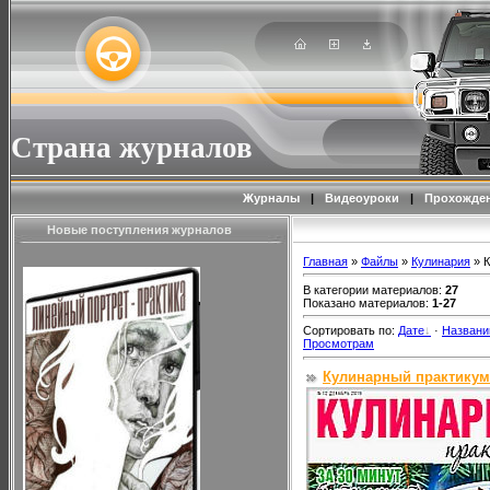
Страна журналов
Журналы
|
Видеоуроки
|
Прохожден
Новые поступления журналов
Главная
»
Файлы
»
Кулинария
» К
В категории материалов
:
27
Показано материалов
:
1-27
Сортировать по
:
Дате
·
Назван
Просмотрам
Кулинарный практикум