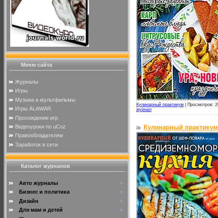
Меню сайта
Журналы
Игры
Музыка и мультфильмы
Кулинарный практикум
|
Просмотров: 2
Игры ALAWAR
журнал
Прохождение игр
Видеоуроки по uCoz
Кулинарный практикум
Правообладателям
Заработок в сети
Каталог журналов
Авто журналы
Бизнес и политика
Дизайн
Для мам и детей