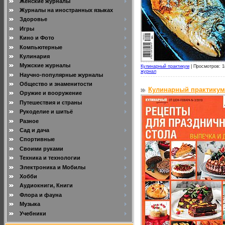
Женские журналы
Журналы на иностранных языках
Здоровье
Игры
Кино и Фото
Компьютерные
Кулинария
Мужские журналы
Кулинарный практикум
|
Просмотров: 1
журнал
Научно-популярные журналы
Общество и знаменитости
Кулинарный практикум
Оружие и вооружение
Путешествия и страны
Рукоделие и шитьё
Разное
Сад и дача
Спортивные
Своими руками
Техника и технологии
Электроника и Мобилы
Хобби
Аудиокниги, Книги
Флора и фауна
Музыка
Учебники