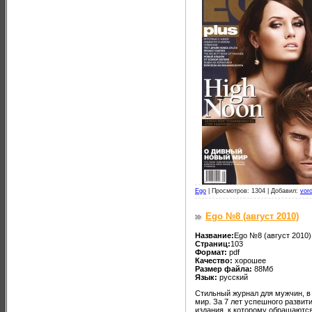
Ego
|
Просмотров: 1304 |
Добавил:
vor
Ego №8 (август 2010)
Название:
Ego №8 (август 2010)
Страниц:
103
Формат:
pdf
Качество:
хорошее
Размер файла:
88Мб
Язык:
русский
Стильный журнал для мужчин, в
мир. За 7 лет успешного развит
издания, к которому обращаютс