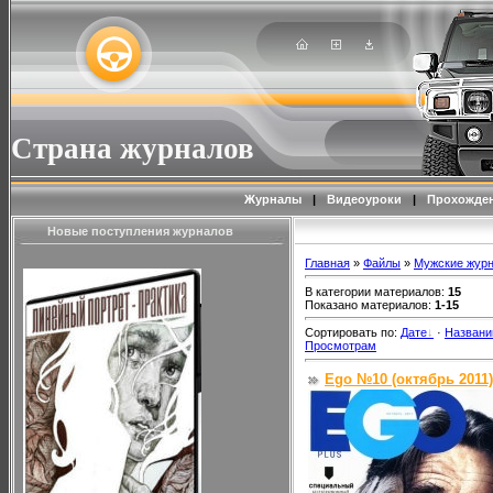
Страна журналов
Журналы
|
Видеоуроки
|
Прохожден
Новые поступления журналов
Главная
»
Файлы
»
Мужские жур
В категории материалов
:
15
Показано материалов
:
1-15
Сортировать по
:
Дате
·
Назван
Просмотрам
Ego №10 (октябрь 2011)