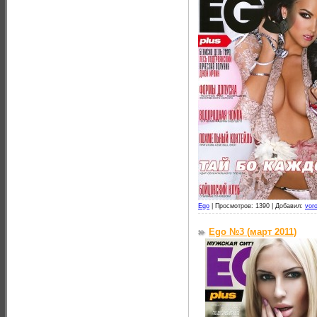
Ego
|
Просмотров: 1390 |
Добавил:
vor
Ego №3 (март 2011)