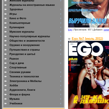
Женские журналы
Журналы на иностранных языках
Здоровье
Игры
Кино и Фото
Компьютерные
Кулинария
Ego
|
Просмотров: 957 |
Добавил:
voro
Мужские журналы
Научно-популярные журналы
Ego №7 (июль 2011)
Общество и знаменитости
Оружие и вооружение
Путешествия и страны
Рукоделие и шитьё
Разное
Сад и дача
Спортивные
Своими руками
Техника и технологии
Электроника и Мобилы
Хобби
Аудиокниги, Книги
Флора и фауна
Музыка
Учебники