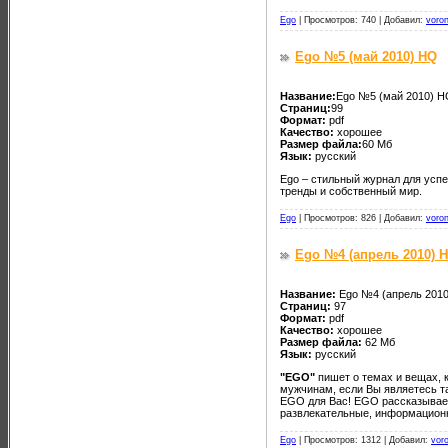
Ego
|
Просмотров: 740 |
Добавил:
voro
Ego №5 (май 2010) HQ
Название:
Ego №5 (май 2010) 
Страниц:
99
Формат:
pdf
Качество:
хорошее
Размер файла:
60 Мб
Язык:
русский
Ego – стильный журнал для усп
тренды и собственный мир.
Ego
|
Просмотров: 826 |
Добавил:
voro
Ego №4 (апрель 2010) 
Название:
Ego №4 (апрель 201
Страниц:
97
Формат:
pdf
Качество:
хорошее
Размер файла:
62 Мб
Язык:
русский
"EGO"
пишет о темах и вещах,
мужчинам, если Вы являетесь т
EGO для Вас! EGO рассказывает 
развлекательные, информационн
Ego
|
Просмотров: 1312 |
Добавил:
vor