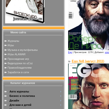
Меню сайта
Журналы
Игры
Музыка и мультфильмы
Ego
|
Просмотров: 1276 |
Добавил:
vor
Игры ALAWAR
Прохождение игр
Ego №8 (август 2011)
Видеоуроки по uCoz
Правообладателям
Заработок в сети
Каталог журналов
Авто журналы
Бизнес и политика
Дизайн
Для мам и детей