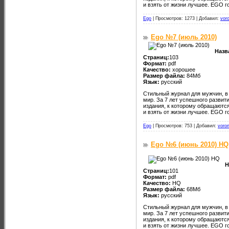
и взять от жизни лучшее. EGO г
Ego
|
Просмотров: 1273 |
Добавил:
vor
Ego №7 (июль 2010)
Назв
Страниц:
103
Формат:
pdf
Качество:
хорошее
Размер файла:
84Мб
Язык:
русский
Стильный журнал для мужчин, в
мир. За 7 лет успешного развит
издания, к которому обращаютс
и взять от жизни лучшее. EGO г
Ego
|
Просмотров: 753 |
Добавил:
voro
Ego №6 (июнь 2010) HQ
Н
Страниц:
101
Формат:
pdf
Качество:
HQ
Размер файла:
68Мб
Язык:
русский
Стильный журнал для мужчин, в
мир. За 7 лет успешного развит
издания, к которому обращаютс
и взять от жизни лучшее. EGO г