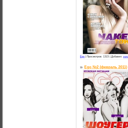
Ego
|
Просмотров: 1315 |
Добавил:
vor
Ego №2 (февраль 2011)