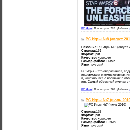
PC Игры
|
Просмотров: 762 |
Добавил:
PC Игры №8 (август 201
Название:
PC Игры №8 (август 
Страниц:
183
Формат:
pdf
Качество:
хорошее
Размер файла:
113Мб
Язык:
русский
PC Игры – это оперативная, по
информация о компьютерных игра
и, конечно, все о новинках в о
игр. Самый объемный журнал с 
PC Игры
|
Просмотров: 798 |
Добавил:
PC Игры №7 (июль 2010
Страниц:
182
Формат:
pdf
Качество:
хорошее
Размер файла:
107Мб
Язык:
русский