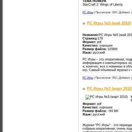
ТЕМА НОМЕРА
StarCraft 2: Wings of Liberty
PC Игры
|
Просмотров: 829 |
Добавил:
PC Игры №5 (май 2010)
Название:
PC Игры №5 (май 201
Страниц:
178
Формат:
pdf
Качество:
хорошее
Размер файла:
103Мб
Язык:
русский
PC Игры – это оперативная, по
информация о компьютерных игра
и, конечно, все о новинках в о
игр. Самый объемный журнал с 
PC Игры
|
Просмотров: 952 |
Добавил:
PC Игры №3 (март 2010
Формат:
pdf
Качество:
хорошее
Размер файла:
~84 Мб
Язык:
русский
Журнал "PC Игры" - это периоди
собрана оперативная, очень по
информация о компьютерных игр