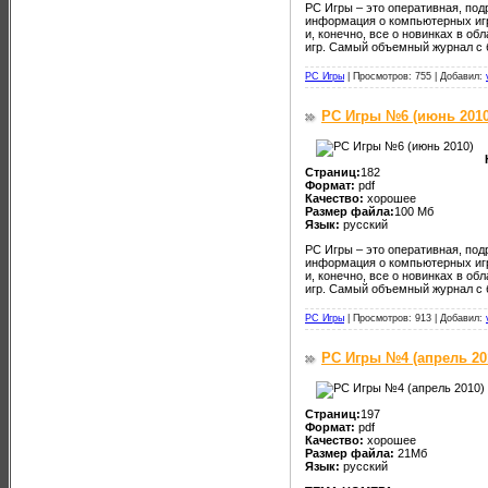
PC Игры – это оперативная, по
информация о компьютерных игра
и, конечно, все о новинках в о
игр. Самый объемный журнал с 
PC Игры
|
Просмотров: 755 |
Добавил:
PC Игры №6 (июнь 2010
Страниц:
182
Формат:
pdf
Качество:
хорошее
Размер файла:
100 Мб
Язык:
русский
PC Игры – это оперативная, по
информация о компьютерных игра
и, конечно, все о новинках в о
игр. Самый объемный журнал с 
PC Игры
|
Просмотров: 913 |
Добавил:
PC Игры №4 (апрель 20
Страниц:
197
Формат:
pdf
Качество:
хорошее
Размер файла:
21Мб
Язык:
русский