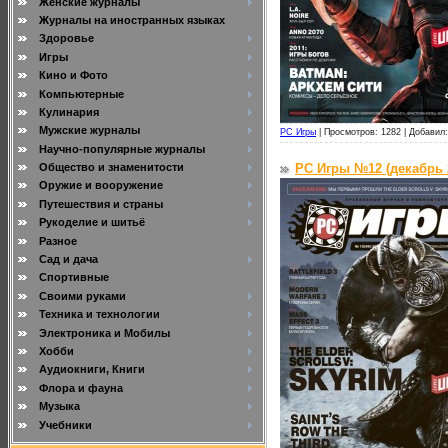
Женские журналы
Журналы на иностранных языках
Здоровье
Игры
Кино и Фото
Компьютерные
Кулинария
Мужские журналы
PC Игры
|
Просмотров: 1282 |
Добавил:
Научно-популярные журналы
PC Игры №12 (декабрь 
Общество и знаменитости
Оружие и вооружение
Путешествия и страны
Рукоделие и шитьё
Разное
Сад и дача
Спортивные
Своими руками
Техника и технологии
Электроника и Мобилы
Хобби
Аудиокниги, Книги
Флора и фауна
Музыка
Учебники