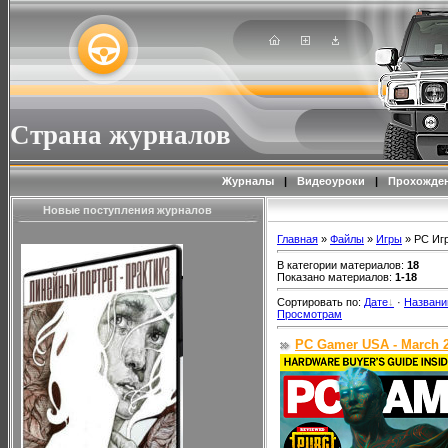
Страна журналов
Журналы
|
Видеоуроки
|
Прохожден
Новые поступления журналов
Главная
»
Файлы
»
Игры
» PC Иг
В категории материалов
:
18
Показано материалов
:
1-18
Сортировать по
:
Дате
·
Назван
Просмотрам
PC Gamer USA - March 