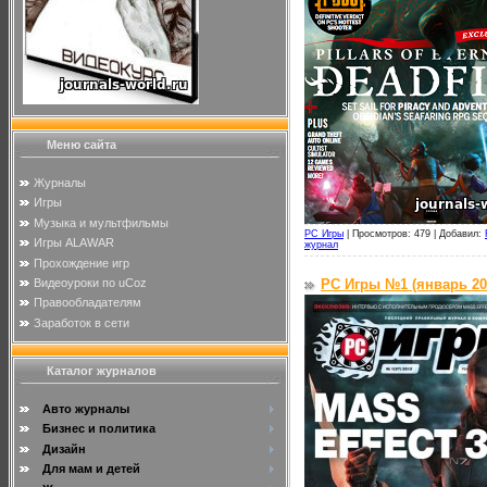
Меню сайта
Журналы
Игры
Музыка и мультфильмы
PC Игры
|
Просмотров: 479 |
Добавил:
Игры ALAWAR
журнал
Прохождение игр
Видеоуроки по uCoz
PC Игры №1 (январь 20
Правообладателям
Заработок в сети
Каталог журналов
Авто журналы
Бизнес и политика
Дизайн
Для мам и детей