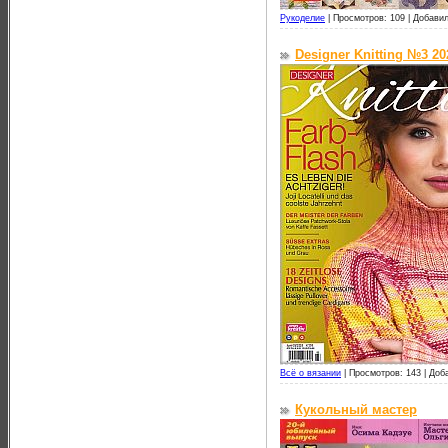
Рукоделие
|
Просмотров: 109 |
Добавил
Designer Knitting №3 20
Всё о вязании
|
Просмотров: 143 |
Доб
Кукольный мастер