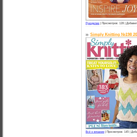
Рукоделие
|
Просмотров: 128 |
Добавил
Simply Knitting №198 2
Всё о вязании
|
Просмотров: 145 |
Доб