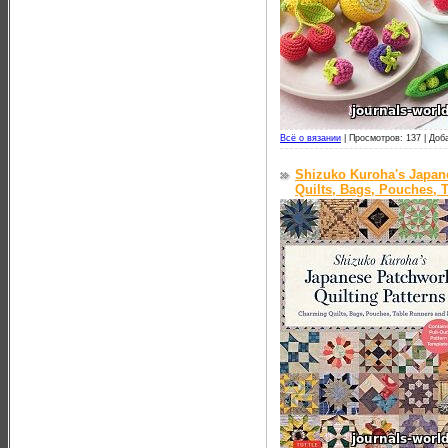
Всё о вязании
|
Просмотров: 137 |
Доб
Shizuko Kuroha's Japane
Quilts, Bags, Pouches, 