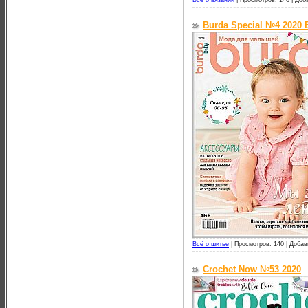
Всё о вязании
|
Просмотров: 146 |
Доб
Burdа Special №4 2020 
Всё о шитье
|
Просмотров: 140 |
Добав
Crochet Now №53 2020