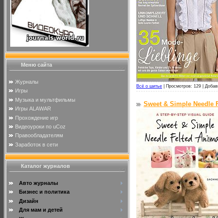
Меню сайта
Журналы
Всё о шитье
|
Просмотров: 129 |
Добав
Игры
Музыка и мультфильмы
Sweet & Simple Needle F
Игры ALAWAR
Прохождение игр
Видеоуроки по uCoz
Правообладателям
Заработок в сети
Каталог журналов
Авто журналы
Бизнес и политика
Дизайн
Для мам и детей