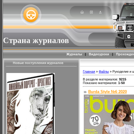
Страна журналов
Журналы
|
Видеоуроки
|
Прохожден
Новые поступления журналов
Главная
»
Файлы
» Рукоделие и 
В разделе материалов
:
9215
Показано материалов
:
1-50
Burda Style №6 2020