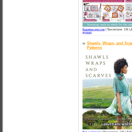
Вышивка крестом
|
Просмотров: 139 |
Д
журнал
Shawls, Wraps, and Scar
Patterns