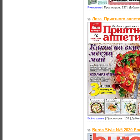
Рукоделие
|
Просмотров: 137 |
Добавил
Лиза. Приятного аппети
Всё о шитье
|
Просмотров: 152 |
Добав
Burda Style №5 2020 Ро