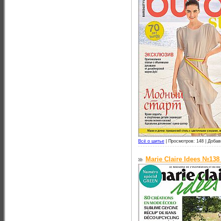
Всё о шитье
|
Просмотров: 148 |
Добав
Marie Claire Idees №138