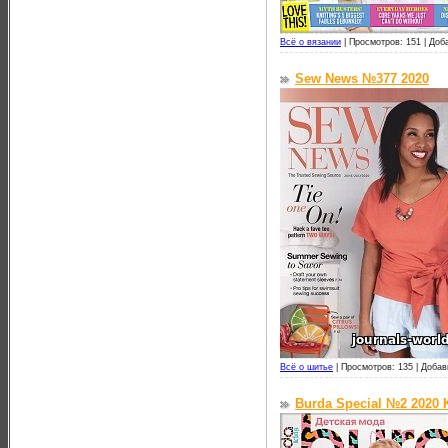
Всё о вязании
|
Просмотров: 151 |
Доб
Sew News №377 2020
Всё о шитье
|
Просмотров: 135 |
Добав
Burdа Special №2 2020 