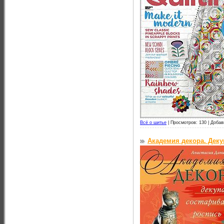
Всё о шитье
|
Просмотров: 130 |
Добав
Академия декора. Деку