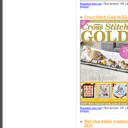
Вышивка крестом
|
Просмотров: 182 |
Д
журнал
Cross Stitch Gold №162
Вышивка крестом
|
Просмотров: 197 |
Д
журнал
Mes plus belles creation
2019