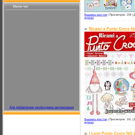
Мини-чат
Вышивка крестом
|
Просмотров: 158 |
Д
журнал
Ricami a Punto Croce №
Для добавления необходима авторизация
Вышивка крестом
|
Просмотров: 141 |
Д
журнал
I Love Punto Croce №5 