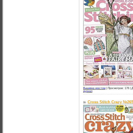
Вышивка крестом
|
Просмотров: 176 |
Д
журнал
Cross Stitch Crazy №265