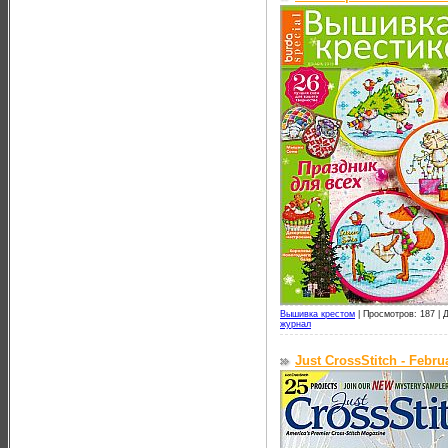
Вышивка крестом
|
Просмотров: 187 |
Д
журнал
Just CrossStitch - Febru