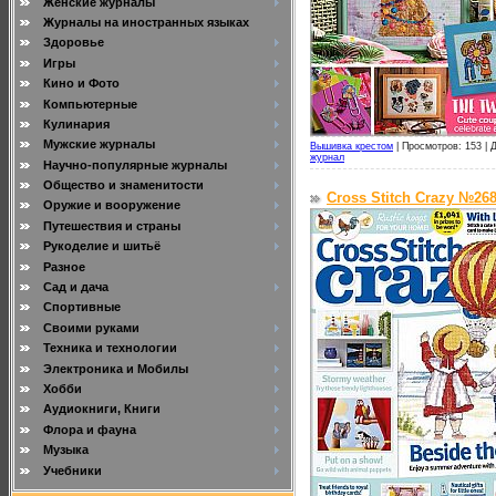
Женские журналы
Журналы на иностранных языках
Здоровье
Игры
Кино и Фото
Компьютерные
Кулинария
Мужские журналы
Вышивка крестом
|
Просмотров: 153 |
Д
журнал
Научно-популярные журналы
Общество и знаменитости
Cross Stitch Crazy №268
Оружие и вооружение
Путешествия и страны
Рукоделие и шитьё
Разное
Сад и дача
Спортивные
Своими руками
Техника и технологии
Электроника и Мобилы
Хобби
Аудиокниги, Книги
Флора и фауна
Музыка
Учебники