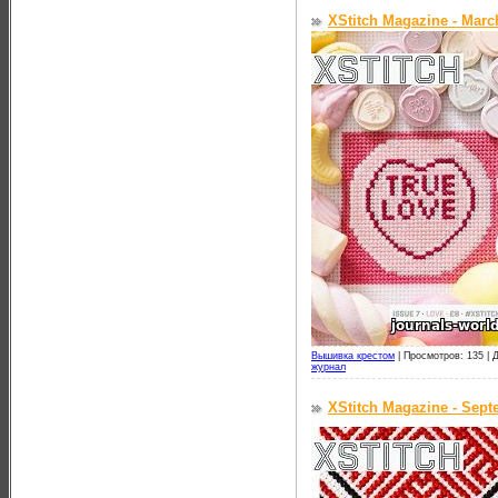
XStitch Magazine - Marc
Вышивка крестом
|
Просмотров: 135 |
Д
журнал
XStitch Magazine - Sept