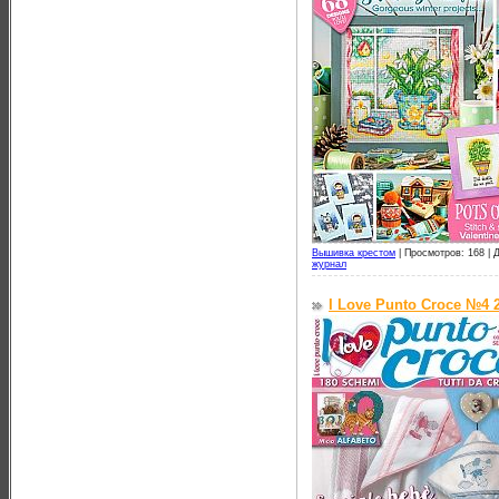
Вышивка крестом
|
Просмотров: 168 |
Д
журнал
I Love Punto Croce №4 