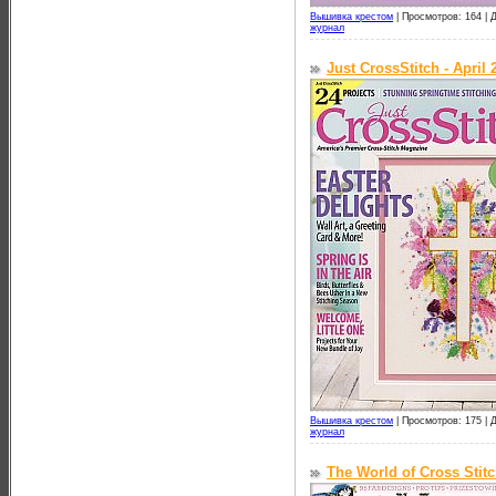
Вышивка крестом
|
Просмотров: 164 |
Д
журнал
Just CrossStitch - April 
Вышивка крестом
|
Просмотров: 175 |
Д
журнал
The World of Cross Stit