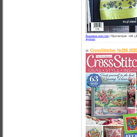
Вышивка крестом
|
Просмотров: 148 |
Д
журнал
CrossStitcher №356 202