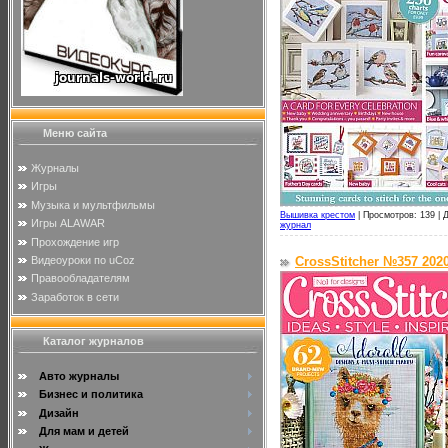
Меню сайта
Журналы
Игры
Музыка и мультфильмы
Вышивка крестом
|
Просмотров: 139 |
Д
Игры ALAWAR
журнал
Прохождение игр
Видеоуроки по uCoz
CrossStitcher №357 202
Правообладателям
Заработок в сети
Каталог журналов
Авто журналы
Бизнес и политика
Дизайн
Для мам и детей