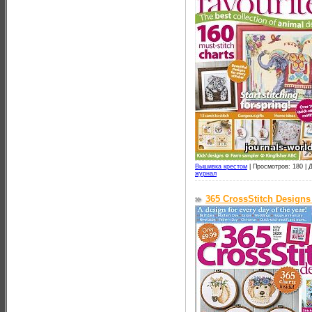
Вышивка крестом
|
Просмотров: 180 |
Д
журнал
365 CrossStitch Design