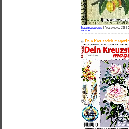
Вышивка крестом
|
Просмотров: 158 |
Д
журнал
Dein Kreuzstich magazi