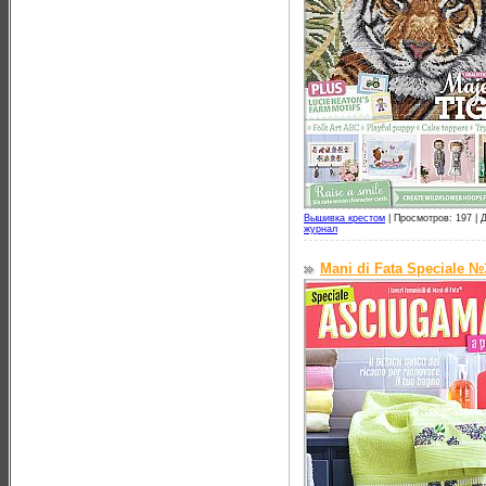
Вышивка крестом
|
Просмотров: 197 |
Д
журнал
Mani di Fata Speciale №