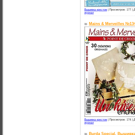
Вышивка крестом
|
Просмотров: 177 |
Д
журнал
Mains & Merveilles №13
Вышивка крестом
|
Просмотров: 174 |
Д
журнал
Burda Special. Вышивк