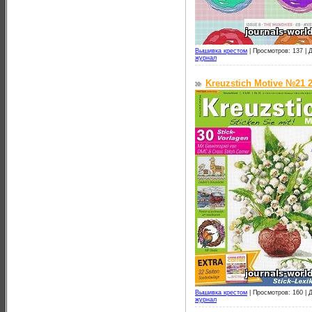
Вышивка крестом
|
Просмотров: 137 |
Д
журнал
Kreuzstich Motive №21 
Вышивка крестом
|
Просмотров: 160 |
Д
журнал