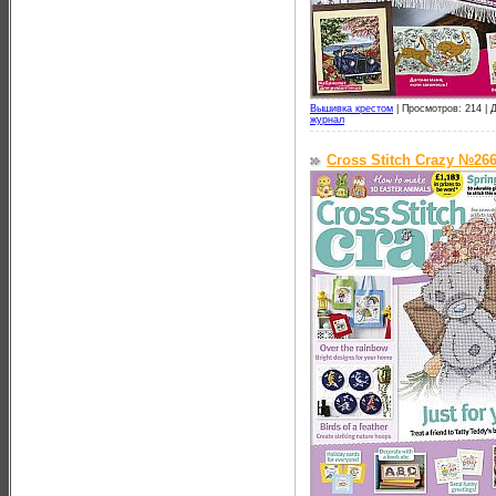
Вышивка крестом
|
Просмотров: 214 |
Д
журнал
Cross Stitch Crazy №266