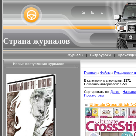
Страна журналов
Журналы
|
Видеоуроки
|
Прохожден
Новые поступления журналов
Главная
»
Файлы
»
Рукоделие и 
В категории материалов
:
1371
Показано материалов
:
1-50
Сортировать по
:
Дате
·
Назван
Просмотрам
Ultimate Cross Stitch №