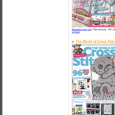
Вышивка крестом
|
Просмотров: 190 |
Д
журнал
The World of Cross Stit