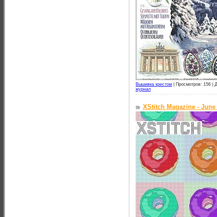
Вышивка крестом
|
Просмотров: 156 |
Д
журнал
XStitch Magazine - June