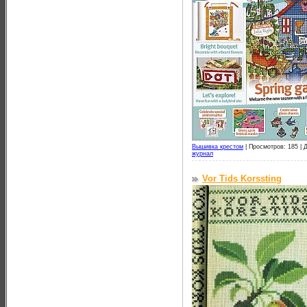
Вышивка крестом
|
Просмотров: 185 |
Д
журнал
Vor Tids Korssting