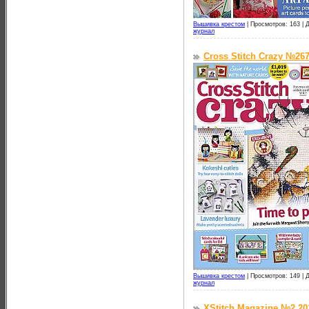
Вышивка крестом
|
Просмотров: 163 |
Д
журнал
Cross Stitch Crazy №267
Вышивка крестом
|
Просмотров: 149 |
Д
журнал
XStitch Magazine №2 20