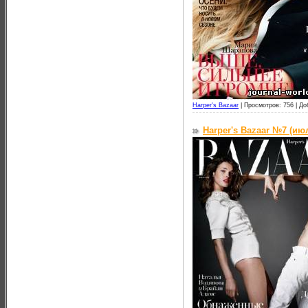
Harper's Bazaar
|
Просмотров: 756 |
До
Harper's Bazaar №7 (ию