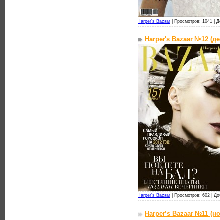
Harper's Bazaar
|
Просмотров: 1041 |
Д
Harper's Bazaar №12 (де
Harper's Bazaar
|
Просмотров: 602 |
До
Harper’s Bazaar №11 (н