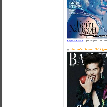
Harper's Bazaar
|
Просмотров: 752 |
До
Harper's Bazaar №12 (д