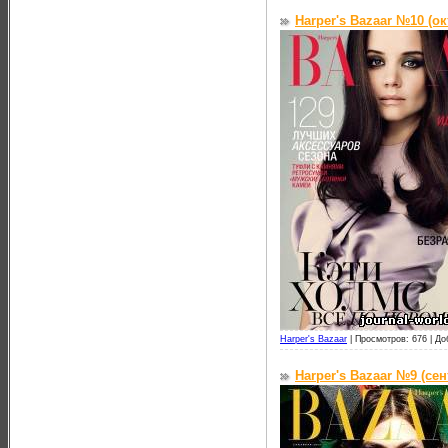
Harper's Bazaar №10 (о
Harper's Bazaar
|
Просмотров: 676 |
До
Harper's Bazaar №9 (се