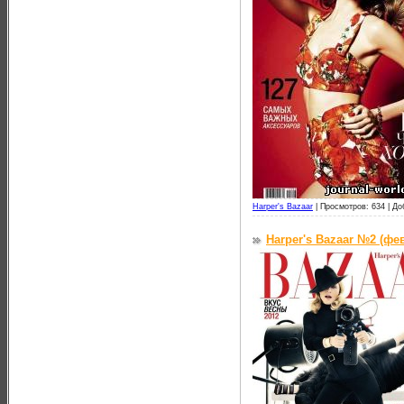
Harper's Bazaar
|
Просмотров: 634 |
До
Harper's Bazaar №2 (фе