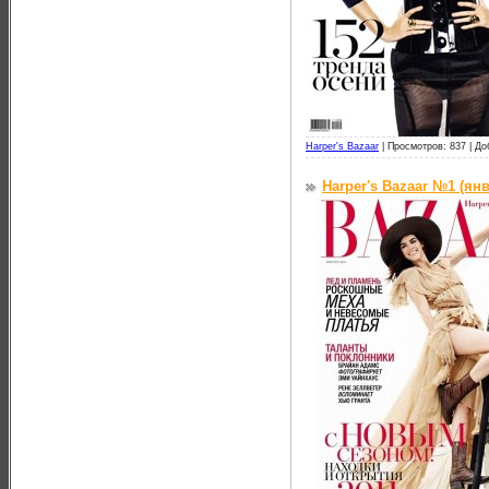
Harper's Bazaar
|
Просмотров: 837 |
До
Harper's Bazaar №1 (янв