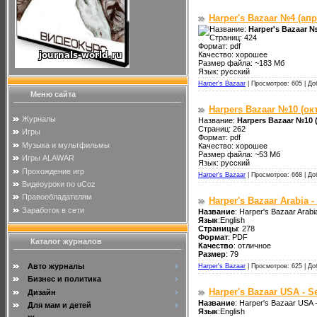
Harper's Bazaar №4 (апр
Название:
Harper's Bazaar №
Страниц: 424
Формат: pdf
Качество: хорошее
Размер файла: ~183 Мб
Язык: русский
Harper's Bazaar
|
Просмотров: 605 |
До
Меню сайта
Harpers Bazaar №10 (ок
Журналы
Название:
Harpers Bazaar №10 
Страниц: 262
Игры
Формат: pdf
Музыка и мультфильмы
Качество: хорошее
Размер файла: ~53 Мб
Игры ALAWAR
Язык: русский
Прохождение игр
Harper's Bazaar
|
Просмотров: 668 |
До
Видеоуроки по uCoz
Правообладателям
Harper's Bazaar Arabia 
Заработок в сети
Название
: Harper's Bazaar Arab
Язык
:English
Страницы
: 278
Формат
: PDF
Каталог журналов
Качество
: отличное
Размер
: 79
Авто журналы
Harper's Bazaar
|
Просмотров: 625 |
До
Бизнес и политика
Harper's Bazaar USA - S
Дизайн
Название
: Harper's Bazaar USA 
Для мам и детей
Язык
:English