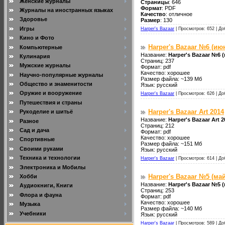
Женские журналы
Страницы
: 646
Формат
: PDF
Журналы на иностранных языках
Качество
: отличное
Здоровье
Размер
: 130
Игры
Harper's Bazaar
|
Просмотров: 652 |
До
Кино и Фото
Hаrper's Bazaar №6 (ию
Компьютерные
Название:
Hаrper's Bazaar №6 (
Кулинария
Страниц: 237
Мужские журналы
Формат: pdf
Качество: хорошее
Научно-популярные журналы
Размер файла: ~139 Мб
Общество и знаменитости
Язык: русский
Оружие и вооружение
Harper's Bazaar
|
Просмотров: 626 |
До
Путешествия и страны
Hаrper's Bazaar Art 2014
Рукоделие и шитьё
Название:
Hаrper's Bazaar Art 2
Разное
Страниц: 212
Сад и дача
Формат: pdf
Качество: хорошее
Спортивные
Размер файла: ~151 Мб
Своими руками
Язык: русский
Техника и технологии
Harper's Bazaar
|
Просмотров: 614 |
До
Электроника и Мобилы
Hаrper's Bazaar №5 (май
Хобби
Название:
Hаrper's Bazaar №5 (
Аудиокниги, Книги
Страниц: 253
Флора и фауна
Формат: pdf
Качество: хорошее
Музыка
Размер файла: ~140 Мб
Учебники
Язык: русский
Harper's Bazaar
|
Просмотров: 589 |
До