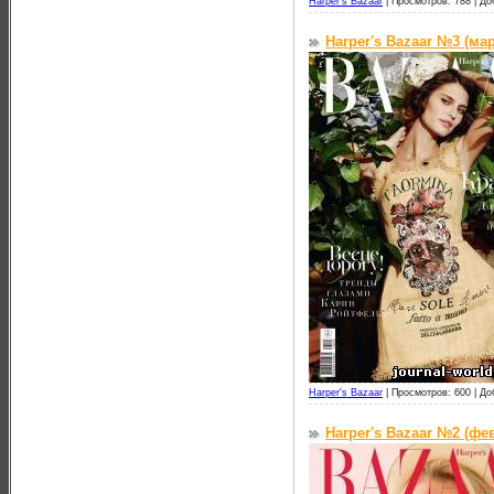
Harper's Bazaar
|
Просмотров: 788 |
До
Harper's Bazaar №3 (ма
Harper's Bazaar
|
Просмотров: 600 |
До
Harper's Bazaar №2 (фе