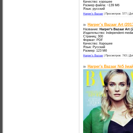
Качество: хорошее
Размер файла: ~139 Мб
Язык: русский
Harper's Bazaar
|
Просмотров: 577 |
До
Harper’s Bazaar Art (20
Название:
Harper’s Bazaar Art 
Издательство: Independent medi
Страниц: 300
Формат: PDF
Качество: Хорошее
Язык: Русский
Размер: 123 Мб
Harper's Bazaar
|
Просмотров: 743 |
До
Harper's Bazaar №5 (ма