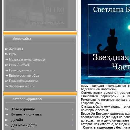
Меню сайта
Журналы
Игры
Музыка и мультфильмы
Игры ALAWAR
Прохождение игр
Видеоуроки по uCoz
Правообладателям
нему приходит неожиданное с
Заработок в сети
бедственном положении.
Совместными усилиями землян
становятся партнёрами. А по
Каталог журналов
Романович с готовностью ухвати
сокровищами.
Откуда ж было ему знать, что 
Авто журналы
на стороне закона.
Вроде бы Внешняя разведка дол
Бизнес и политика
авантюристы редко идут на пов
Дизайн
артефакт, то и дело смешивает
которая, как известно, безнадёж
Для мам и детей
Скачать аудиокнигу бесплатн