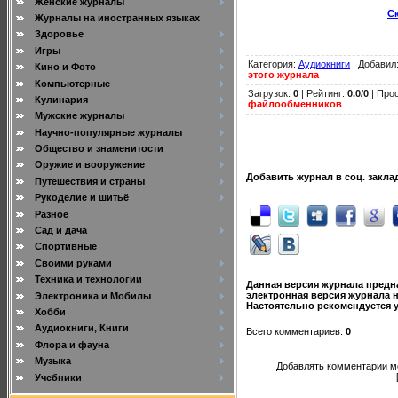
Женские журналы
Ск
Журналы на иностранных языках
Здоровье
Игры
Категория
:
Аудиокниги
|
Добавил
Кино и Фото
этого журнала
Компьютерные
Загрузок
:
0
|
Рейтинг
:
0.0
/
0
| Прос
Кулинария
файлообменников
Мужские журналы
Научно-популярные журналы
Общество и знаменитости
Оружие и вооружение
Добавить журнал в соц. закла
Путешествия и страны
Рукоделие и шитьё
Разное
Сад и дача
Спортивные
Своими руками
Техника и технологии
Данная версия журнала предна
электронная версия журнала 
Электроника и Мобилы
Настоятельно рекомендуется 
Хобби
Аудиокниги, Книги
Всего комментариев
:
0
Флора и фауна
Музыка
Добавлять комментарии мо
Учебники