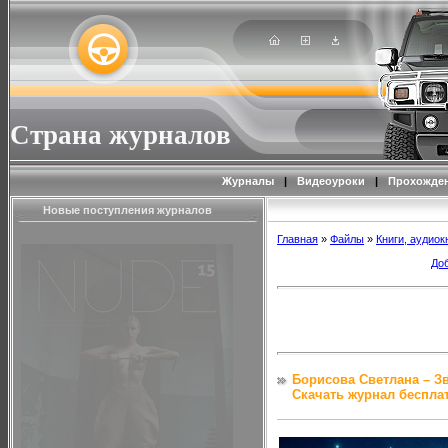
Страна журналов
Журналы
|
Видеоуроки
|
Прохожден
Новые поступления журналов
Главная
»
Файлы
»
Книги, аудиок
До
Борисова Светлана – Зв
Скачать журнал беспла