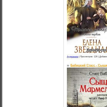
Аудиокниги
|
Просмотров: 126 |
Добави
Бабицкий Стасс - Сыщи