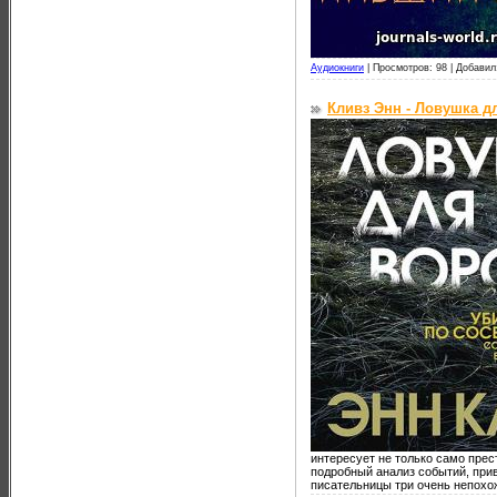
Аудиокниги
|
Просмотров: 98 |
Добавил
Кливз Энн - Ловушка д
интересует не только само прес
подробный анализ событий, при
писательницы три очень непохож