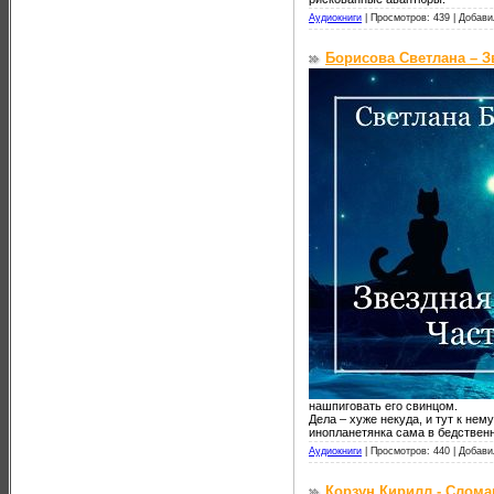
Аудиокниги
|
Просмотров: 439 |
Добави
Борисова Светлана – З
нашпиговать его свинцом.
Дела – хуже некуда, и тут к не
инопланетянка сама в бедствен
Аудиокниги
|
Просмотров: 440 |
Добави
Корзун Кирилл - Слома