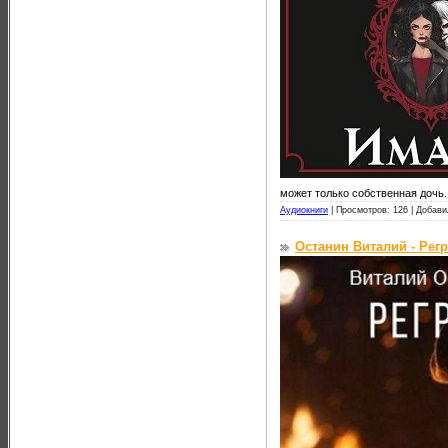
может только собственная дочь.
Аудиокниги
|
Просмотров: 126 |
Добави
Останин Виталий - Регр