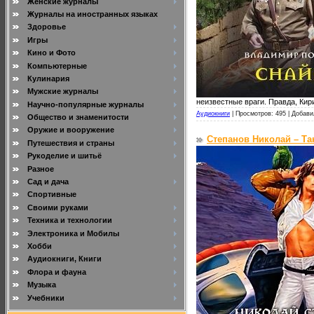
Женские журналы
Журналы на иностранных языках
Здоровье
Игры
Кино и Фото
Компьютерные
Кулинария
Мужские журналы
неизвестные враги. Правда, Кири
Научно-популярные журналы
Аудиокниги
|
Просмотров: 495 |
Добави
Общество и знаменитости
Оружие и вооружение
Степанов Николай – Та
Путешествия и страны
Рукоделие и шитьё
Разное
Сад и дача
Спортивные
Своими руками
Техника и технологии
Электроника и Мобилы
Хобби
Аудиокниги, Книги
Флора и фауна
Музыка
Учебники