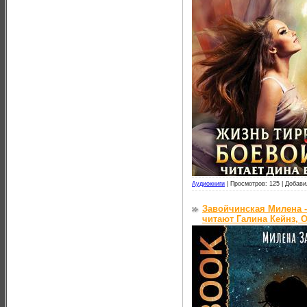
Аудиокниги
|
Просмотров: 125 |
Добави
Завойчинская Милена -
читают Галина Кейнз, О