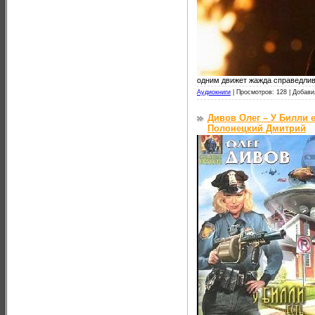
одним движет жажда справедлив
Аудиокниги
|
Просмотров: 128 |
Добави
Дивов Олег – У Билли е
Полонецкий Дмитрий