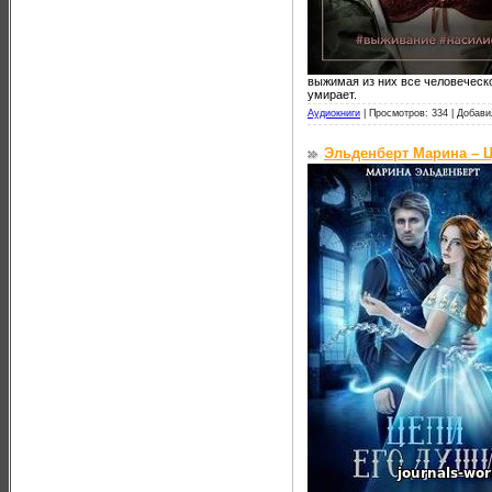
выжимая из них все человеческ
умирает.
Аудиокниги
|
Просмотров: 334 |
Добави
Эльденберт Марина – Ц