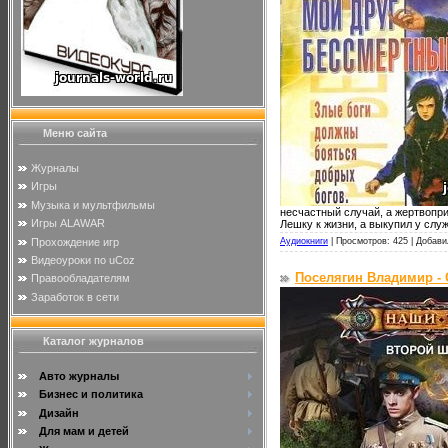
Меню сайта
Журналы
Игры
Музыка и мультфильмы
несчастный случай, а жертвоприн
Игры ALAWAR
Лешку к жизни, а выкупил у слу
Прохождение игр
Аудиокниги
|
Просмотров: 425 |
Добави
Видеоуроки по uCoz
Поселягин Владимир - 
Правообладателям
Заработок в сети
Каталог журналов
Авто журналы
Бизнес и политика
Дизайн
Для мам и детей