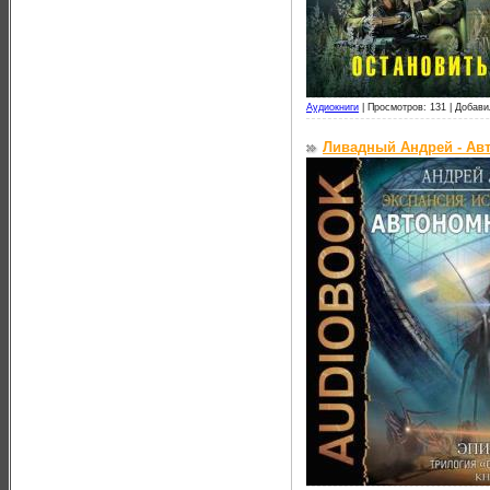
Аудиокниги
|
Просмотров: 131 |
Добави
Ливадный Андрей - Ав