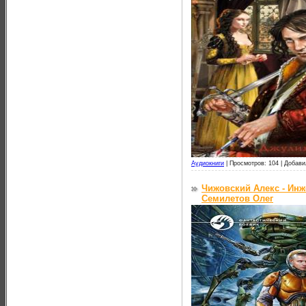
Аудиокниги
|
Просмотров: 104 |
Добави
Чижовский Алекс - Инж
Семилетов Олег