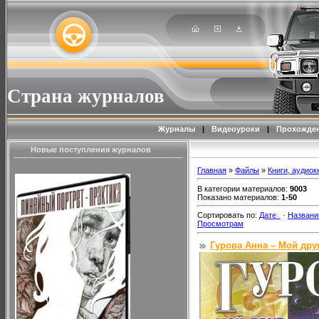
Страна журналов
Журналы
|
Видеоуроки
|
Прохожден
Новые поступления журналов
Главная
»
Файлы
»
Книги, аудиок
В категории материалов
:
9003
Показано материалов
:
1-50
Сортировать по
:
Дате
·
Назван
Просмотрам
Гурова Анна – Мой дру