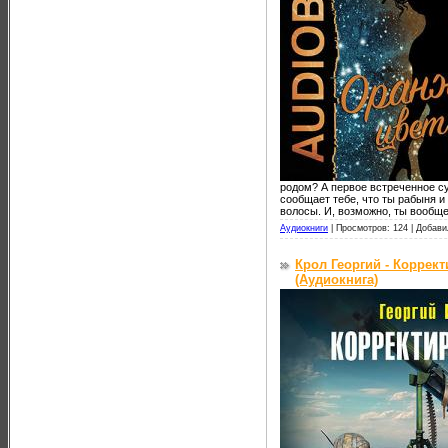
родом? А первое встреченное с
сообщает тебе, что ты рабыня и
волосы. И, возможно, ты вообще
Аудиокниги
|
Просмотров: 124 |
Добави
Крол Георгий - Коррек
(Аудиокнига)