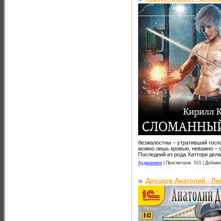
безжалостны – утративший госп
можно лишь кровью, неважно – с
Последний из рода Хаттори дела
Аудиокниги
|
Просмотров: 521 |
Добави
Дроздов Анатолий - Ле