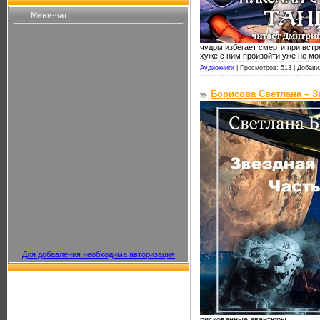
Мини-чат
чудом избегает смерти при встр
хуже с ним произойти уже не мо
Аудиокниги
|
Просмотров: 513 |
Добави
Борисова Светлана – З
Для добавления необходима авторизация
рискованные авантюры.