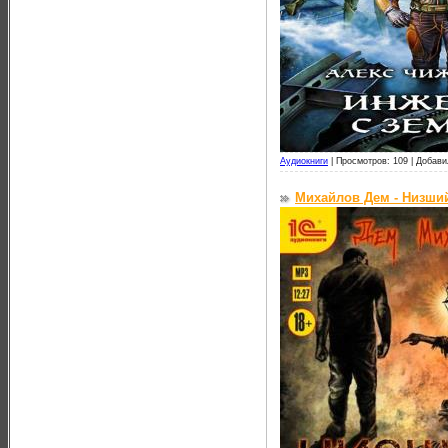
Аудиокниги
|
Просмотров: 109 |
Добави
Михайлов Дем - Низший