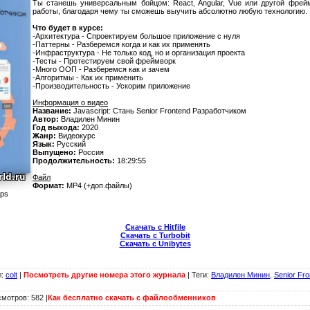
Ты станешь универсальным бойцом: React, Angular, Vue или другой фрей
работы, благодаря чему ты сможешь выучить абсолютно любую технологию.
Что будет в курсе:
-Архитектура - Спроектируем большое приложение с нуля
-Паттерны - Разберемся когда и как их применять
-Инфраструктура - Не только код, но и организация проекта
-Тесты - Протестируем свой фреймворк
-Много ООП - Разберемся как и зачем
-Алгоритмы - Как их применить
-Производительность - Ускорим приложение
Информация о видео
Название:
Javascript: Стань Senior Frontend Разработчиком
Автор:
Владилен Минин
Год выхода:
2020
Жанр:
Видеокурс
Язык:
Русский
Выпущено:
Россия
Продолжительность:
18:29:55
Файл
Формат:
MP4 (+доп.файлы)
bps
Скачать с Hitfile
Скачать с Turbobit
Скачать с Unibytes
л
:
colt
|
Посмотреть другие номера этого журнала
|
Теги
:
Владилен Минин
,
Senior Fro
мотров: 582 |
Как бесплатно скачать с файлообменников