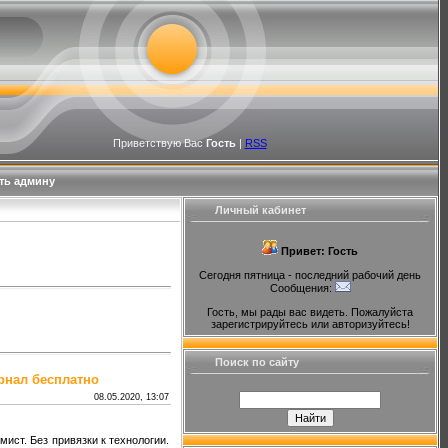
Приветствую Вас
Гость
|
RSS
ть админу
Личный кабинет
Привет: Гость
Сегодня пятница - последний рабочий день
Сообщения:
Гость, мы рады вас видеть. Пожалуйста
зарегистрируйтесь или авторизуйтесь!
Поиск по сайту
урнал бесплатно
08.05.2020, 13:07
ист. Без привязки к технологии.