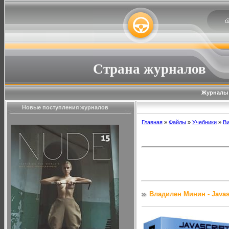
Страна журналов
Журналы
Новые поступления журналов
Главная
»
Файлы
»
Учебники
»
В
Владилен Минин - Javas