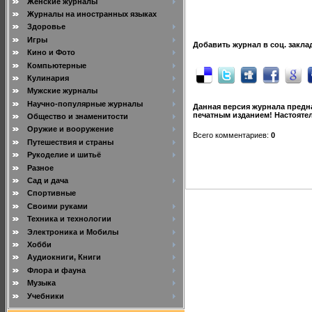
Женские журналы
Журналы на иностранных языках
Здоровье
Игры
Добавить журнал в соц. закла
Кино и Фото
Компьютерные
Кулинария
Мужские журналы
Научно-популярные журналы
Данная версия журнала предна
печатным изданием! Настояте
Общество и знаменитости
Оружие и вооружение
Всего комментариев
:
0
Путешествия и страны
Рукоделие и шитьё
Разное
Сад и дача
Спортивные
Своими руками
Техника и технологии
Электроника и Мобилы
Хобби
Аудиокниги, Книги
Флора и фауна
Музыка
Учебники