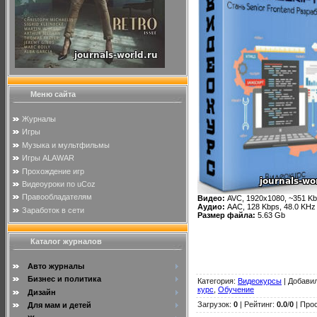
Меню сайта
Журналы
Игры
Музыка и мультфильмы
Игры ALAWAR
Прохождение игр
Видеоуроки по uCoz
Правообладателям
Видео:
AVC, 1920x1080, ~351 K
Аудио:
AAC, 128 Kbps, 48.0 KHz
Заработок в сети
Размер файла:
5.63 Gb
Каталог журналов
Авто журналы
Бизнес и политика
Категория
:
Видеокурсы
|
Добави
курс
,
Обучение
Дизайн
Загрузок
:
0
|
Рейтинг
:
0.0
/
0
| Прос
Для мам и детей