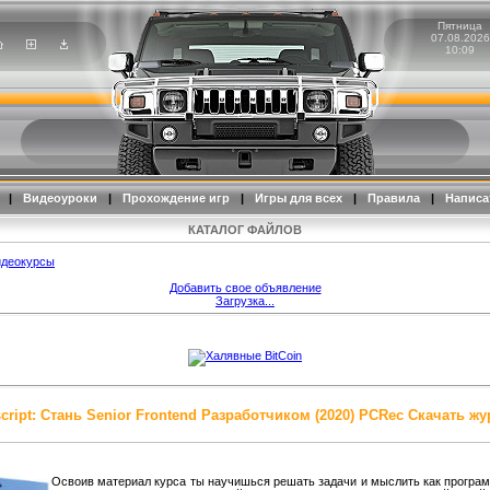
Пятница
07.08.2026
10:09
|
Видеоуроки
|
Прохождение игр
|
Игры для всех
|
Правила
|
Написа
КАТАЛОГ ФАЙЛОВ
идеокурсы
Добавить свое объявление
Загрузка...
cript: Стань Senior Frontend Разработчиком (2020) PCRec Скачать ж
Освоив материал курса ты научишься решать задачи и мыслить как программ