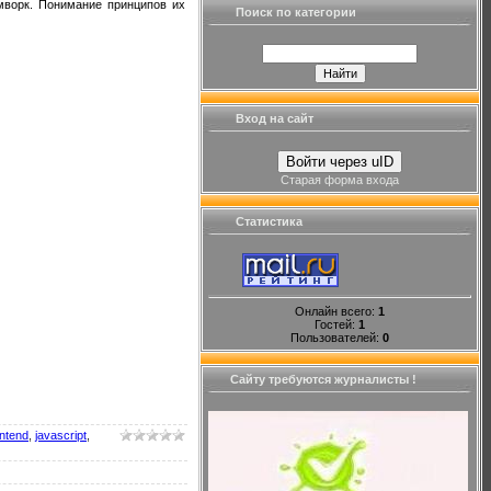
мворк. Понимание принципов их
Поиск по категории
Вход на сайт
Войти через uID
Старая форма входа
Статистика
Онлайн всего:
1
Гостей:
1
Пользователей:
0
Сайту требуются журналисты !
ntend
,
javascript
,