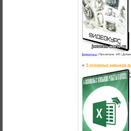
Видеокурсы
|
Просмотров: 445 |
Добав
5 основных навыков ра
С
п