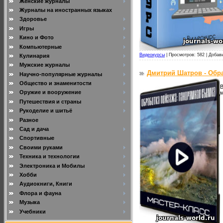
Женские журналы
Журналы на иностранных языках
Здоровье
Игры
Кино и Фото
Компьютерные
Видеокурсы
|
Просмотров: 582 |
Добав
Кулинария
Мужские журналы
Дмитрий Шатров - Обра
Научно-популярные журналы
Общество и знаменитости
В
Оружие и вооружение
м
Путешествия и страны
Рукоделие и шитьё
Разное
Сад и дача
Спортивные
Своими руками
Техника и технологии
Электроника и Мобилы
Хобби
Аудиокниги, Книги
Флора и фауна
Музыка
Учебники