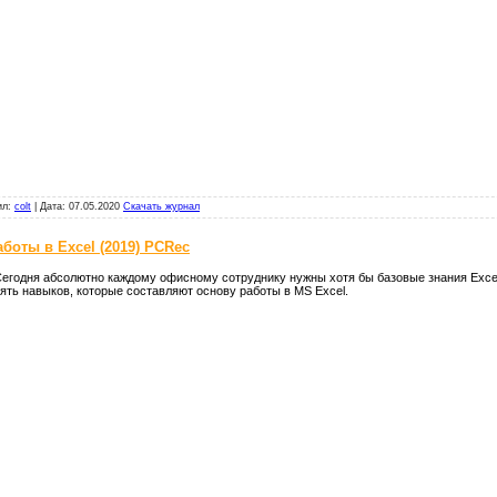
ил:
colt
|
Дата:
07.05.2020
Скачать журнал
боты в Excel (2019) PCRec
егодня абсолютно каждому офисному сотруднику нужны хотя бы базовые знания Exce
ять навыков, которые составляют основу работы в MS Excel.