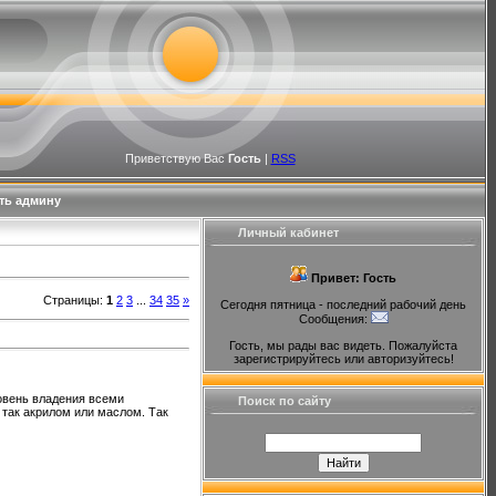
Приветствую Вас
Гость
|
RSS
ть админу
Личный кабинет
Привет: Гость
Страницы
:
1
2
3
...
34
35
»
Сегодня пятница - последний рабочий день
Сообщения:
Гость, мы рады вас видеть. Пожалуйста
зарегистрируйтесь или авторизуйтесь!
овень владения всеми
Поиск по сайту
 так акрилом или маслом. Так