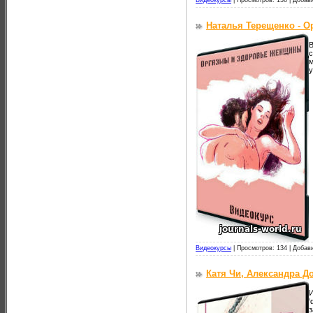
Наталья Терещенко - О
В
с
м
Видеокурсы
|
Просмотров: 134 |
Добав
Катя Чи, Александра Д
И
‘
з