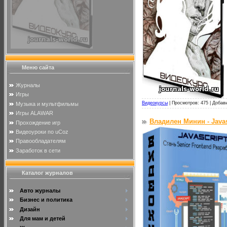
Меню сайта
Журналы
Игры
Видеокурсы
|
Просмотров: 475 |
Добав
Музыка и мультфильмы
Игры ALAWAR
Владилен Минин - Javas
Прохождение игр
Видеоуроки по uCoz
Правообладателям
Заработок в сети
Каталог журналов
Авто журналы
Бизнес и политика
Дизайн
Для мам и детей