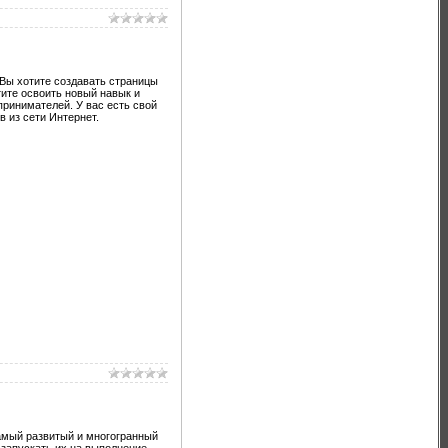
 Вы хотите создавать страницы
тите освоить новый навык и
принимателей. У вас есть свой
в из сети Интернет.
самый развитый и многогранный
запускать их на выполнение,