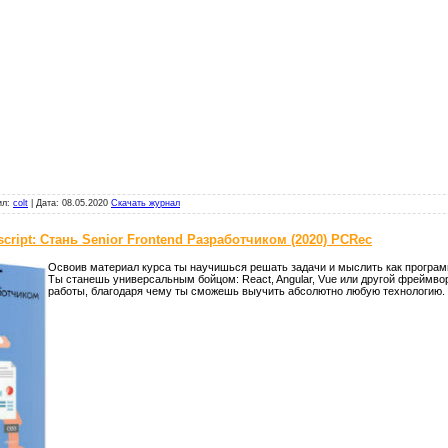
ил:
colt
|
Дата:
08.05.2020
Скачать журнал
cript: Стань Senior Frontend Разработчиком (2020) PCRec
Освоив материал курса ты научишься решать задачи и мыслить как программ
Ты станешь универсальным бойцом: React, Angular, Vue или другой фреймво
работы, благодаря чему ты сможешь выучить абсолютно любую технологию.