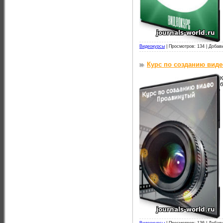
Видеокурсы
|
Просмотров: 134 |
Добав
Курс по созданию виде
К
б
Видеокурсы
|
Просмотров: 136 |
Добав