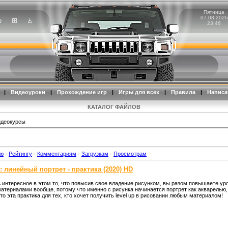
Пятница
07.08.2026
23:46
|
Видеоуроки
|
Прохождение игр
|
Игры для всех
|
Правила
|
Написа
КАТАЛОГ ФАЙЛОВ
идеокурсы
ию
·
Рейтингу
·
Комментариям
·
Загрузкам
·
Просмотрам
: линейный портрет - практика (2020) HD
 интересное в этом то, что повысив свое владение рисунком, вы разом повышаете ур
атериалами вообще, потому что именно с рисунка начинается портрет как акварелью,
то эта практика для тех, кто хочет получить level up в рисовании любым материалом!