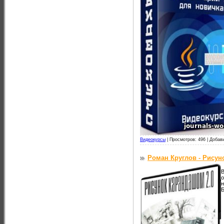
Видеокурсы
|
Просмотров: 496 |
Добав
Роман Круглов - Рисуно
В
о
н
Б