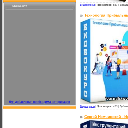
Видеокурсы
|
Просмотров: 527 |
Добав
Мини-чат
Технология Прибыльны
Для добавления необходима авторизация
Видеокурсы
|
Просмотров: 423 |
Добав
Сергей Немчинский - И