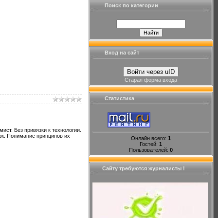
Поиск по категории
Вход на сайт
Войти через uID
Старая форма входа
Статистика
ист. Без привязки к технологии.
рк. Понимание принципов их
Онлайн всего:
1
Гостей:
1
Пользователей:
0
Сайту требуются журналисты !