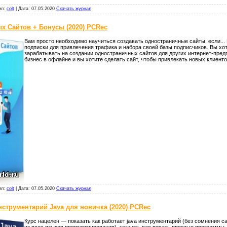
ил:
colt
|
Дата:
07.05.2020
Скачать журнал
х Сайтов + Бонусы (2020) PCRec
Вам просто необходимо научиться создавать одностраничные сайты, если...
подписки для привлечения трафика и набора своей базы подписчиков. Вы хо
зарабатывать на создании одностраничных сайтов для других интернет-пред
бизнес в офлайне и вы хотите сделать сайт, чтобы привлекать новых клиенто
ил:
colt
|
Дата:
07.05.2020
Скачать журнал
нструментарий Java для новичка (2020) PCRec
Курс нацелен — показать как работает java инструментарий (без сомнения 
из всех языков программирования), научить вас писать простые программы, 