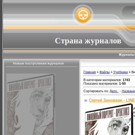
Страна журналов
Журналы
Новые поступления журналов
Главная
»
Файлы
»
Учебники
» В
В категории материалов
:
1743
Показано материалов
:
1-50
Сортировать по
:
Дате
·
Назван
Сергей Зиновкин - LINE
А
м
ч