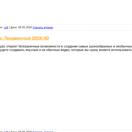
ил:
colt
|
Дата:
06.05.2020
Скачать журнал
о. Продвинутый (2019) HD
урс откроет безграничные возможности в создании самых разнообразных и необычных
удете создавать вкусные и не обычные видео, которые вы сразу можете использовать
ил:
colt
|
Дата:
06.05.2020
Скачать журнал