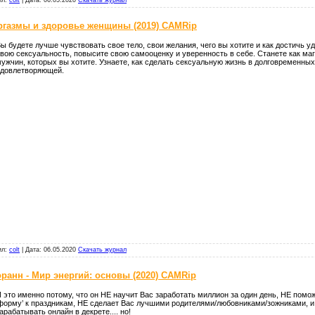
ргазмы и здоровье женщины (2019) CAMRip
ы будете лучше чувствовать свое тело, свои желания, чего вы хотите и как достичь у
вою сексуальность, повысите свою самооценку и уверенность в себе. Станете как маг
ужчин, которых вы хотите. Узнаете, как сделать сексуальную жизнь в долговременны
удовлетворяющей.
ил:
colt
|
Дата:
06.05.2020
Скачать журнал
оранн - Мир энергий: основы (2020) CAMRip
 это именно потому, что он НЕ научит Вас заработать миллион за один день, НЕ помож
форму’ к праздникам, НЕ сделает Вас лучшими родителями/любовниками/зожниками, и
арабатывать онлайн в декрете.... но!