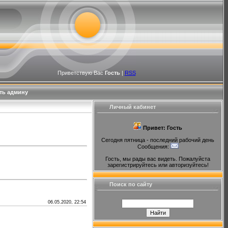
Приветствую Вас
Гость
|
RSS
ть админу
Личный кабинет
Привет: Гость
Сегодня пятница - последний рабочий день
Сообщения:
Гость, мы рады вас видеть. Пожалуйста
зарегистрируйтесь или авторизуйтесь!
Поиск по сайту
06.05.2020, 22:54