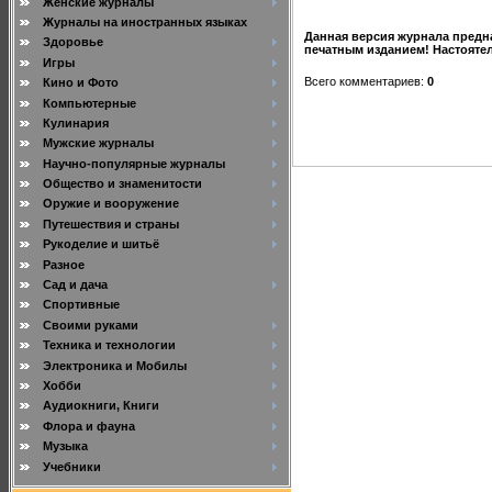
Женские журналы
Журналы на иностранных языках
Данная версия журнала предна
Здоровье
печатным изданием! Настояте
Игры
Всего комментариев
:
0
Кино и Фото
Компьютерные
Кулинария
Мужские журналы
Научно-популярные журналы
Общество и знаменитости
Оружие и вооружение
Путешествия и страны
Рукоделие и шитьё
Разное
Сад и дача
Спортивные
Своими руками
Техника и технологии
Электроника и Мобилы
Хобби
Аудиокниги, Книги
Флора и фауна
Музыка
Учебники