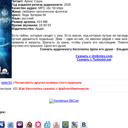
Читает:
Аронс Саша
Год издания релиза аудиокниги:
2020
Качество аудио:
MP3, vbr, 56 kbps
Жанр:
любовно-эротическое фэнтези
Цикл:
Леди Энгерии 06
Язык:
русский
Размер архива:
414 MB
Время звучания:
18:30:33
Издательство:
Ардис
Есть тайны, которые сводят с ума. Есть маски, под которые лучше не загляд
лучше держаться подальше. Эрик – один из них, но именно рядом с ним мне
правила и запреты. Шагнуть за грань, чтобы узнать его настоящим. Помо
опутано его прошлое. Цепи его души.
Скачать аудиокнигу бесплатно Цепи его души - Эльде
Скачать с Unibytes.com
Скачать с Turbobit.net
:
deller50
|
Посмотреть другие номера этого журнала
мотров: 411 |
Как бесплатно скачать с файлообменников
дки: