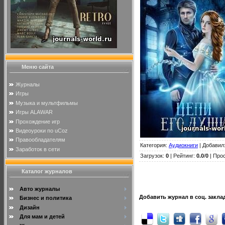
Меню сайта
Журналы
Игры
Музыка и мультфильмы
Игры ALAWAR
Прохождение игр
Видеоуроки по uCoz
Правообладателям
Категория
:
Аудиокниги
|
Добавил
Заработок в сети
Загрузок
:
0
|
Рейтинг
:
0.0
/
0
| Прос
Каталог журналов
Авто журналы
Добавить журнал в соц. закла
Бизнес и политика
Дизайн
Для мам и детей