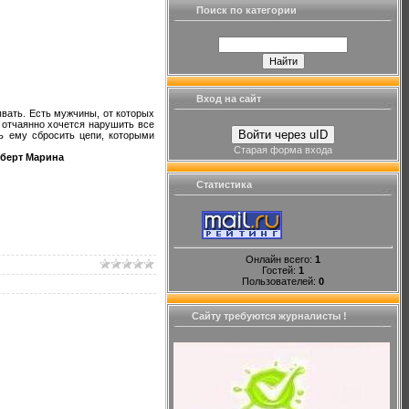
Поиск по категории
Вход на сайт
ывать. Есть мужчины, от которых
 отчаянно хочется нарушить все
Войти через uID
чь ему сбросить цепи, которыми
Старая форма входа
нберт Марина
Статистика
Онлайн всего:
1
Гостей:
1
Пользователей:
0
Сайту требуются журналисты !