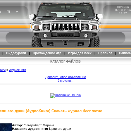
Пятница
07.08.2026
13:27
|
Видеоуроки
|
Прохождение игр
|
Игры для всех
|
Правила
|
Написа
КАТАЛОГ ФАЙЛОВ
ниги
»
Аудиокниги
Добавить свое объявление
Загрузка...
епи его души (АудиоКнига) Скачать журнал бесплатно
Автор:
Эльденберт Марина
Название аудиокниги:
Цепи его души