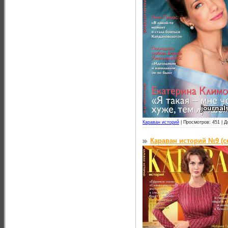
Караван историй
|
Просмотров: 451 |
Д
Караван историй №9 (с