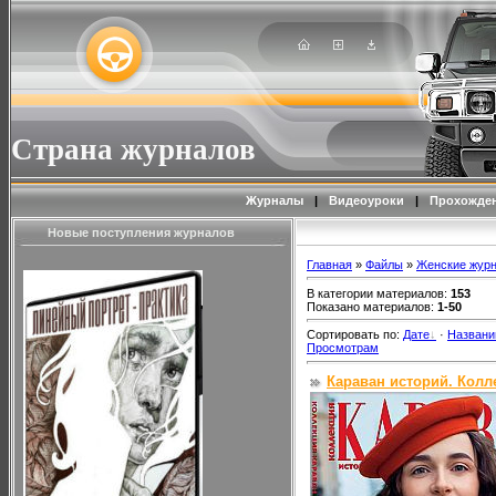
Страна журналов
Журналы
|
Видеоуроки
|
Прохожден
Новые поступления журналов
Главная
»
Файлы
»
Женские жур
В категории материалов
:
153
Показано материалов
:
1-50
Сортировать по
:
Дате
·
Назван
Просмотрам
Караван историй. Колл