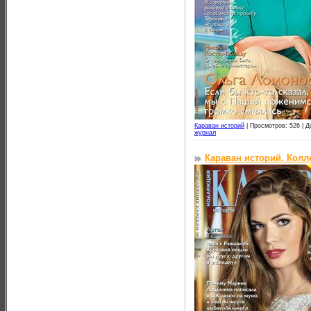
Караван историй
|
Просмотров: 526 |
Д
журнал
Караван историй. Колл