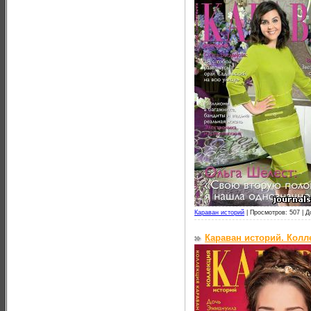
Караван историй
|
Просмотров: 507 |
Д
Караван историй. Колл