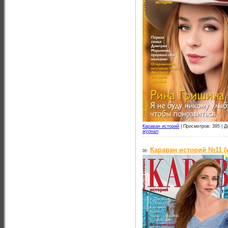
Караван историй
|
Просмотров: 395 |
Д
журнал
Караван историй №11 (