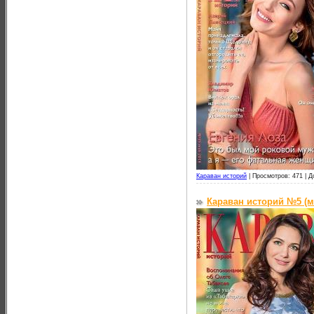
Караван историй
|
Просмотров: 471 |
Д
Караван историй №5 (м