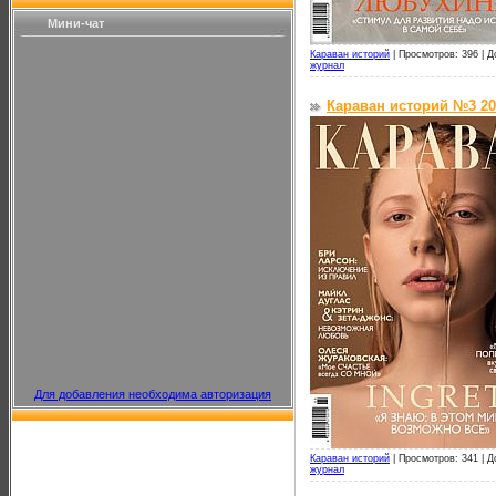
Мини-чат
Караван историй
|
Просмотров: 396 |
Д
журнал
Караван историй №3 20
Для добавления необходима авторизация
Караван историй
|
Просмотров: 341 |
Д
журнал