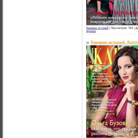
Караван историй
|
Просмотров: 563 |
Д
журнал
Караван историй. Колл