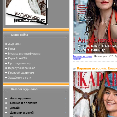
Меню сайта
Журналы
Игры
Музыка и мультфильмы
Караван историй
|
Просмотров: 212 |
Д
Игры ALAWAR
журнал
Прохождение игр
Видеоуроки по uCoz
Караван историй. Колл
Правообладателям
Заработок в сети
Каталог журналов
Авто журналы
Бизнес и политика
Дизайн
Для мам и детей