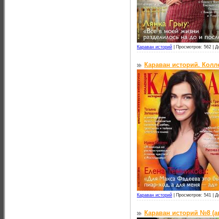
Караван историй
|
Просмотров: 562 |
Д
Караван историй. Колле
Караван историй
|
Просмотров: 541 |
Д
Караван историй №8 (ав