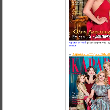
Караван историй
|
Просмотров: 656 |
Д
журнал
Караван историй №4 20