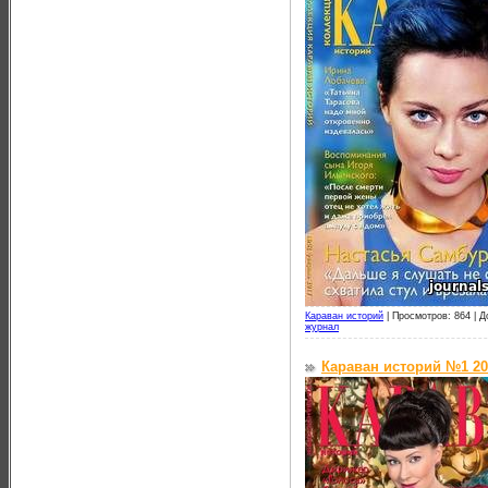
Караван историй
|
Просмотров: 864 |
Д
журнал
Караван историй №1 20