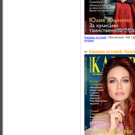
Караван историй
|
Просмотров: 644 |
Д
журнал
Караван историй. Колл