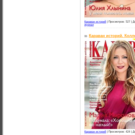
Караван историй
|
Просмотров: 527 |
Д
журнал
Караван историй. Колле
Караван историй
|
Просмотров: 424 |
Д