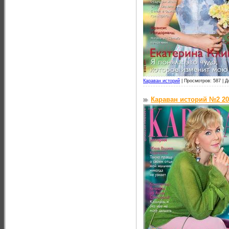
Караван историй
|
Просмотров: 587 |
Д
Караван историй №2 20