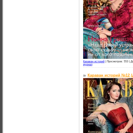
Караван историй
|
Просмотров: 553 |
Д
журнал
Караван историй №12 (