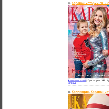
Караван историй №12 2
Караван историй
|
Просмотров: 543 |
Д
журнал
Коллекция. Караван ис