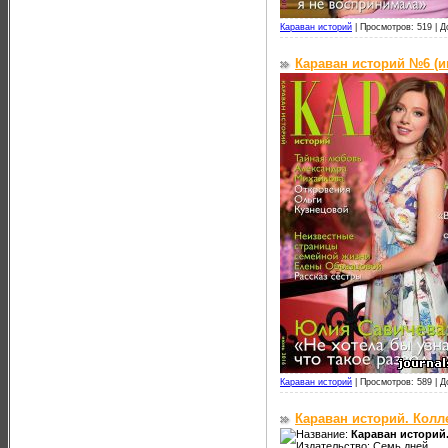
Караван историй
|
Просмотров: 519 |
Д
Караван историй №6 (и
Караван историй
|
Просмотров: 589 |
Д
Караван историй. Колл
Название:
Караван историй.
Издательство: Семь дней