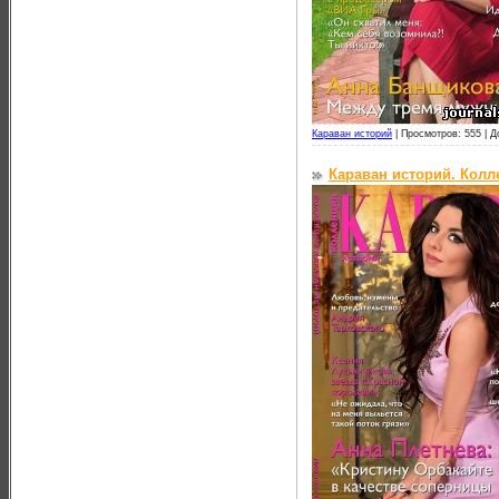
Караван историй
|
Просмотров: 555 |
Д
Караван историй. Колл