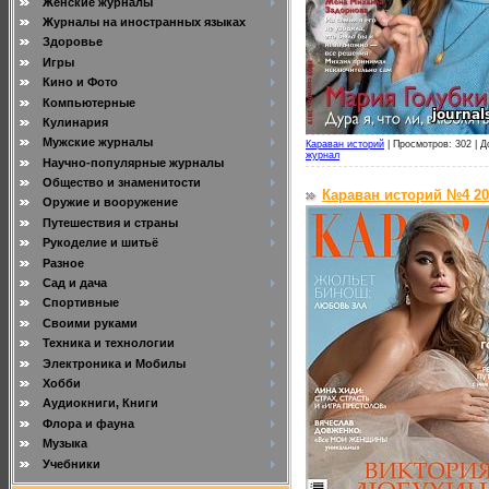
Женские журналы
Журналы на иностранных языках
Здоровье
Игры
Кино и Фото
Компьютерные
Кулинария
Мужские журналы
Караван историй
|
Просмотров: 302 |
Д
журнал
Научно-популярные журналы
Общество и знаменитости
Караван историй №4 20
Оружие и вооружение
Путешествия и страны
Рукоделие и шитьё
Разное
Сад и дача
Спортивные
Своими руками
Техника и технологии
Электроника и Мобилы
Хобби
Аудиокниги, Книги
Флора и фауна
Музыка
Учебники