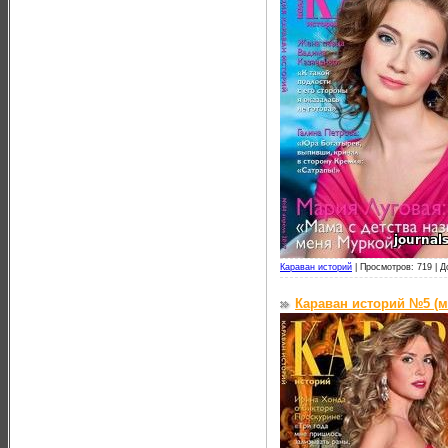
Караван историй
|
Просмотров: 719 |
Д
Караван историй №5 (м