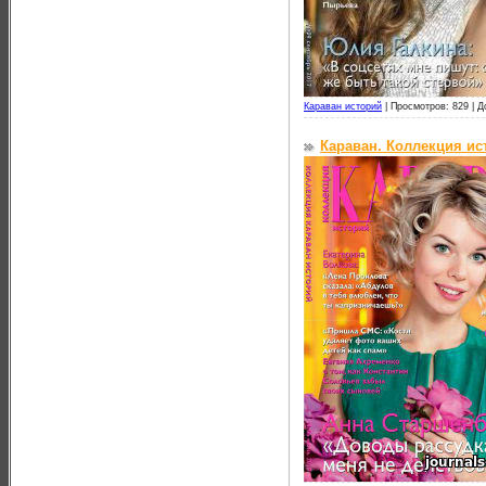
Караван историй
|
Просмотров: 829 |
Д
Караван. Коллекция и