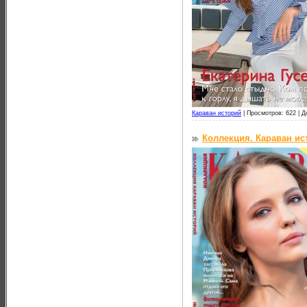
Караван историй
|
Просмотров: 622 |
Д
Коллекция. Караван ис