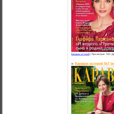
Караван историй
|
Просмотров: 524 |
Д
Караван историй №7 (и